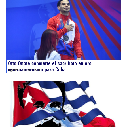
Otto Oñate convierte el sacrificio en oro
centroamericano para Cuba
agosto 5, 2026
22:43