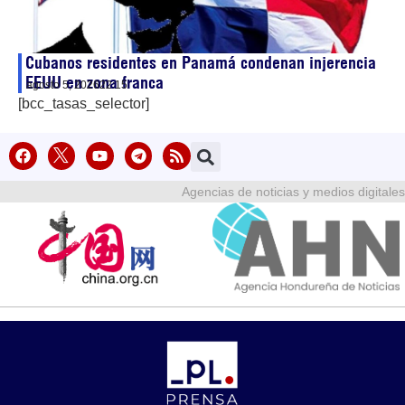
Cubanos residentes en Panamá condenan injerencia
EEUU en zona franca
agosto 5, 2026
22:15
[bcc_tasas_selector]
Agencias de noticias y medios digitales