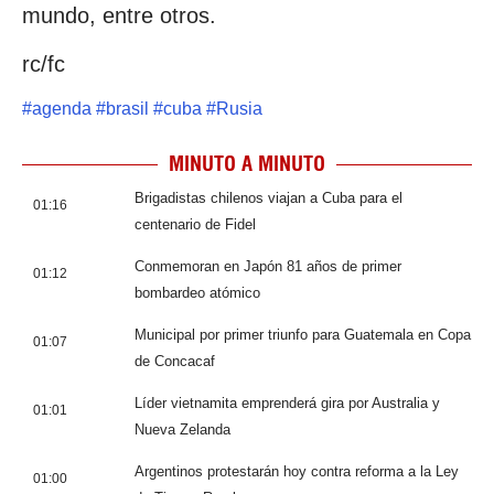
mundo, entre otros.
rc/fc
#
agenda
#
brasil
#
cuba
#
Rusia
MINUTO A MINUTO
Brigadistas chilenos viajan a Cuba para el
01:16
centenario de Fidel
Conmemoran en Japón 81 años de primer
01:12
bombardeo atómico
Municipal por primer triunfo para Guatemala en Copa
01:07
de Concacaf
Líder vietnamita emprenderá gira por Australia y
01:01
Nueva Zelanda
Argentinos protestarán hoy contra reforma a la Ley
01:00