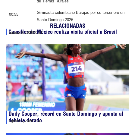
de Tierras Rurales
Gimnasta colombiano Barajas por su tercer oro en
00:55
Santo Domingo 2026
RELACIONADAS
Canciller de México realiza visita oficial a Brasil
agosto 6, 2026
00:21
Daily Cooper, récord en Santo Domingo y apunta al
doblete dorado
agosto 5, 2026
23:43