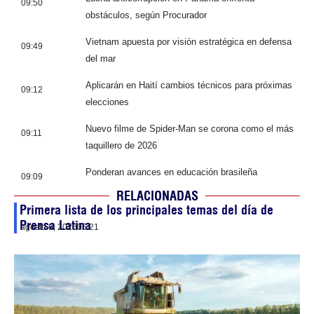
09:50
obstáculos, según Procurador
Vietnam apuesta por visión estratégica en defensa
09:49
del mar
Aplicarán en Haití cambios técnicos para próximas
09:12
elecciones
Nuevo filme de Spider-Man se corona como el más
09:11
taquillero de 2026
Ponderan avances en educación brasileña
09:09
RELACIONADAS
Primera lista de los principales temas del día de
Prensa Latina
agosto 6, 2026
05:21