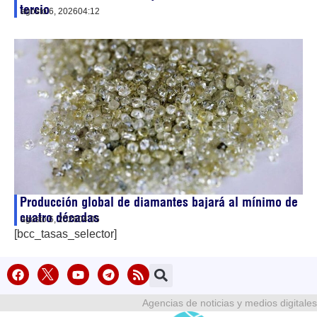
tercio
agosto 6, 2026
04:12
Producción global de diamantes bajará al mínimo de
cuatro décadas
agosto 6, 2026
04:05
[bcc_tasas_selector]
Agencias de noticias y medios digitales