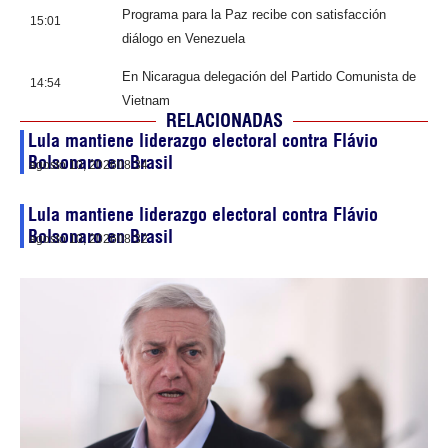
Programa para la Paz recibe con satisfacción
15:01
diálogo en Venezuela
En Nicaragua delegación del Partido Comunista de
14:54
Vietnam
RELACIONADAS
Lula mantiene liderazgo electoral contra Flávio
Bolsonaro en Brasil
agosto 10, 2026
08:34
Lula mantiene liderazgo electoral contra Flávio
Bolsonaro en Brasil
agosto 10, 2026
08:32