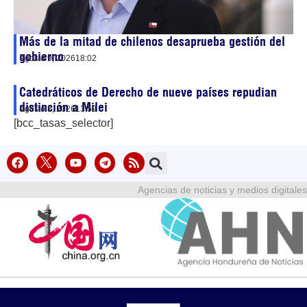
Más de la mitad de chilenos desaprueba gestión del
gobierno
agosto 9, 2026
18:02
Catedráticos de Derecho de nueve países repudian
distinción a Milei
agosto 8, 2026
13:59
[bcc_tasas_selector]
Agencias de noticias y medios digitales