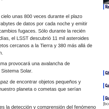
Re
ag
 cielo unas 800 veces durante el plazo
rabytes de datos por cada noche y emitir
 cambios fugaces. Sólo durante la recién
días, el LSST descubrió 11 mil asteroides
etos cercanos a la Tierra y 380 más allá de
h.
rama provocará una avalancha de
 Sistema Solar.
Ch
ag
capaz de encontrar objetos pequeños y
Co
ag
nuestro planeta o cometas que serían
Do
ag
[bc
 es la detección y comprensión del fenómeno