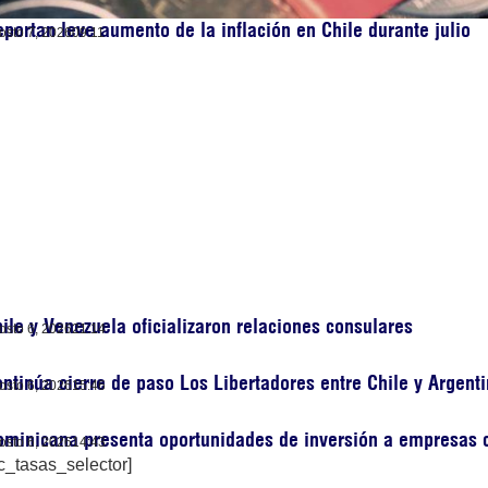
portan leve aumento de la inflación en Chile durante julio
osto 7, 2026
09:11
ile y Venezuela oficializaron relaciones consulares
osto 6, 2026
21:14
ntinúa cierre de paso Los Libertadores entre Chile y Argent
osto 6, 2026
15:46
minicana presenta oportunidades de inversión a empresas 
osto 6, 2026
14:43
c_tasas_selector]