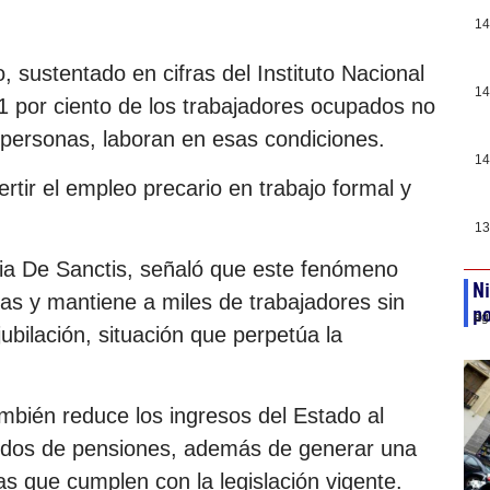
14
 sustentado en cifras del Instituto Nacional
14
1 por ciento de los trabajadores ocupados no
 personas, laboran en esas condiciones.
14
rtir el empleo precario en trabajo formal y
13
ulia De Sanctis, señaló que este fenómeno
Ni
icas y mantiene a miles de trabajadores sin
po
ag
jubilación, situación que perpetúa la
mbién reduce los ingresos del Estado al
 fondos de pensiones, además de generar una
s que cumplen con la legislación vigente.