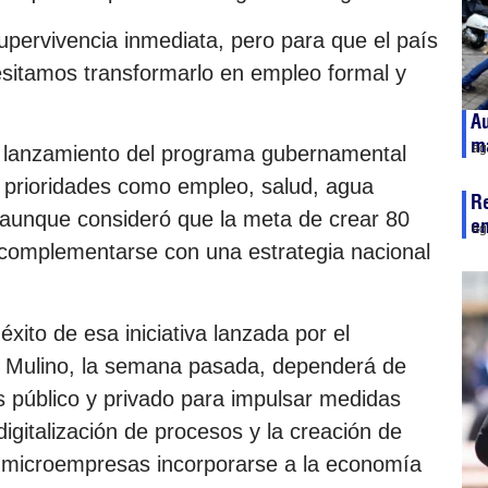
upervivencia inmediata, pero para que el país
ecesitamos transformarlo en empleo formal y
A
má
ag
l lanzamiento del programa gubernamental
 prioridades como empleo, salud, agua
Re
, aunque consideró que la meta de crear 80
e
ag
 complementarse con una estrategia nacional
éxito de esa iniciativa lanzada por el
l Mulino, la semana pasada, dependerá de
es público y privado para impulsar medidas
digitalización de procesos y la creación de
as microempresas incorporarse a la economía