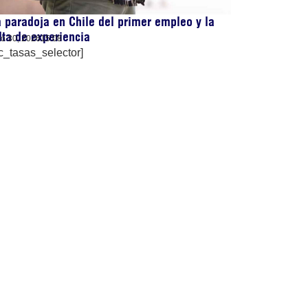
 paradoja en Chile del primer empleo y la
lta de experiencia
lio 30, 2026
15:08
c_tasas_selector]