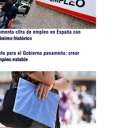
umenta cifra de empleo en España con
ximo histórico
osto 4, 2026
04:49
to para el Gobierno panameño: crear
mpleo estable
osto 3, 2026
08:35