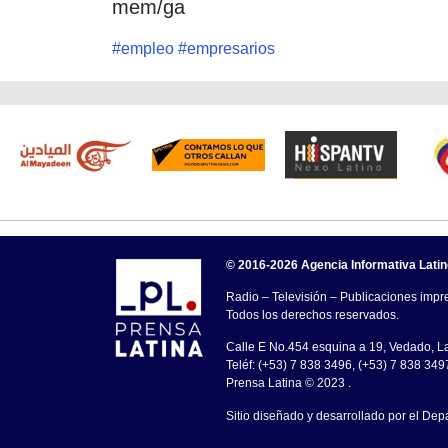
mem/ga
#
empleo
#
empresarios
© 2016-2026 Agencia Informativa Lati
Radio – Televisión – Publicaciones impre
Todos los derechos reservados.
Calle E No.454 esquina a 19, Vedado, 
Teléf: (+53) 7 838 3496, (+53) 7 838 349
Prensa Latina © 2023 .
Sitio diseñado y desarrollado por el Dep