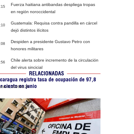
Fuerza haitiana antibandas despliega tropas
:15
en región noroccidental
Guatemala: Requisa contra pandilla en cárcel
:10
dejó distintos ilícitos
Despiden a presidente Gustavo Petro con
:08
honores militares
Chile alerta sobre incremento de la circulación
:56
del virus sincicial
RELACIONADAS
caragua registra tasa de ocupación de 97,8
r ciento en junio
osto 5, 2026
06:20