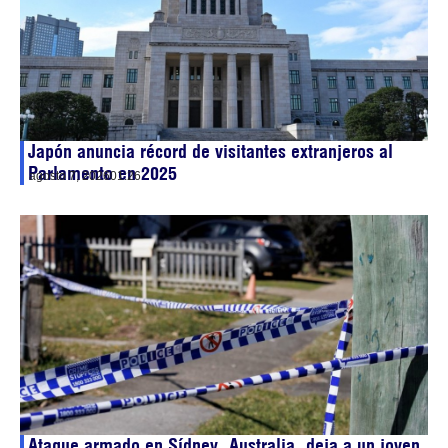
Japón anuncia récord de visitantes extranjeros al
Parlamento en 2025
agosto 7, 2026
01:26
Ataque armado en Sídney, Australia, deja a un joven