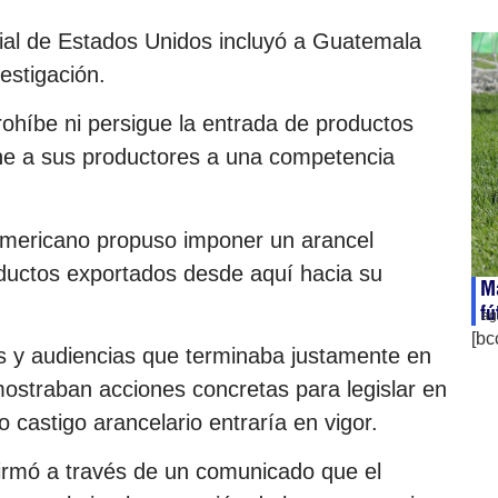
ial de Estados Unidos incluyó a Guatemala
estigación.
ohíbe ni persigue la entrada de productos
one a sus productores a una competencia
americano propuso imponer un arancel
roductos exportados desde aquí hacia su
Ma
f
ag
[bc
as y audiencias que terminaba justamente en
emostraban acciones concretas para legislar en
io castigo arancelario entraría en vigor.
rmó a través de un comunicado que el