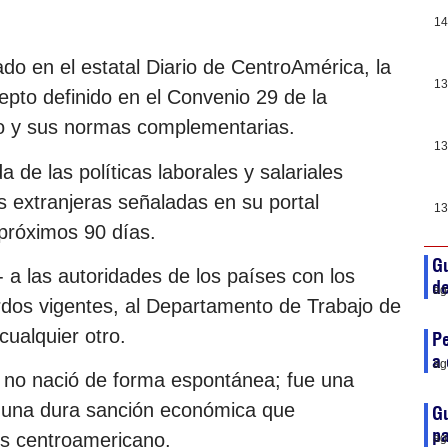
14
do en el estatal Diario de CentroAmérica, la
13
epto definido en el Convenio 29 de la
jo y sus normas complementarias.
13
de las políticas laborales y salariales
s extranjeras señaladas en su portal
13
s próximos 90 días.
Gu
 a las autoridades de los países con los
de
ag
uerdos vigentes, al Departamento de Trabajo de
cualquier otro.
Pe
a 
ag
, no nació de forma espontánea; fue una
 una dura sanción económica que
Gu
p
ís centroamericano.
ag