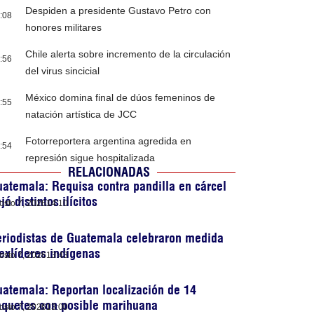
Despiden a presidente Gustavo Petro con
:08
honores militares
Chile alerta sobre incremento de la circulación
:56
del virus sincicial
México domina final de dúos femeninos de
:55
natación artística de JCC
Fotorreportera argentina agredida en
:54
represión sigue hospitalizada
RELACIONADAS
atemala: Requisa contra pandilla en cárcel
jó distintos ilícitos
osto 7, 2026
14:10
riodistas de Guatemala celebraron medida
exlíderes indígenas
osto 7, 2026
13:43
atemala: Reportan localización de 14
aquetes con posible marihuana
osto 7, 2026
13:00