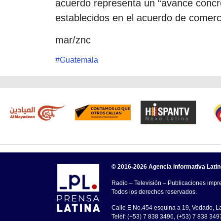
acuerdo representa un “avance concr
establecidos en el acuerdo de comerc
mar/znc
#
Guatemala
© 2016-2026 Agencia Informativa Lati
Radio – Televisión – Publicaciones impre
Todos los derechos reservados.
Calle E No.454 esquina a 19, Vedado, 
Teléf: (+53) 7 838 3496, (+53) 7 838 349