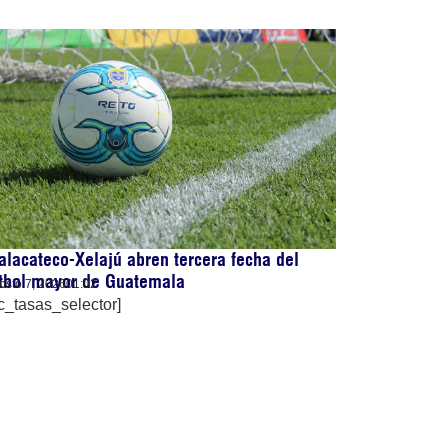
lacateco-Xelajú abren tercera fecha del
útbol mayor de Guatemala
osto 7, 2026
01:02
c_tasas_selector]