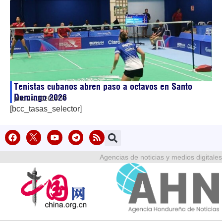
Tenistas cubanos abren paso a octavos en Santo
Domingo 2026
julio 24, 2026
14:57
[bcc_tasas_selector]
Agencias de noticias y medios digitales