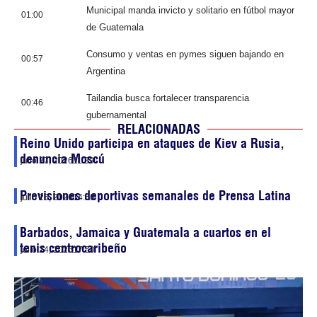
Municipal manda invicto y solitario en fútbol mayor
01:00
de Guatemala
Consumo y ventas en pymes siguen bajando en
00:57
Argentina
Tailandia busca fortalecer transparencia
00:46
gubernamental
RELACIONADAS
Reino Unido participa en ataques de Kiev a Rusia,
denuncia Moscú
julio 27, 2026
11:39
Previsiones deportivas semanales de Prensa Latina
julio 25, 2026
14:50
Barbados, Jamaica y Guatemala a cuartos en el
tenis centrocaribeño
julio 24, 2026
17:50