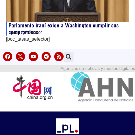
Parlamento iraní exige a Washington cumplir sus
compromisos
agosto 7, 2026
02:09
[bcc_tasas_selector]
Agencias de noticias y medios digitales