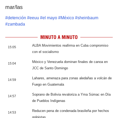
mar/las
#
detención
#
eeuu
#
el mayo
#
México
#
sheinbaum
#
zambada
MINUTO A MINUTO
ALBA Movimientos reafirma en Cuba compromiso
15:05
con el socialismo
México y Venezuela dominan finales de canoa en
15:04
JCC de Santo Domingo
Lahares, amenaza para zonas aledañas a volcán de
14:59
Fuego en Guatemala
Soprano de Bolivia revaloriza a Yma Súmac en Día
14:57
de Pueblos Indígenas
Reducen pena de condenada brasileña por hechos
14:53
golpistas