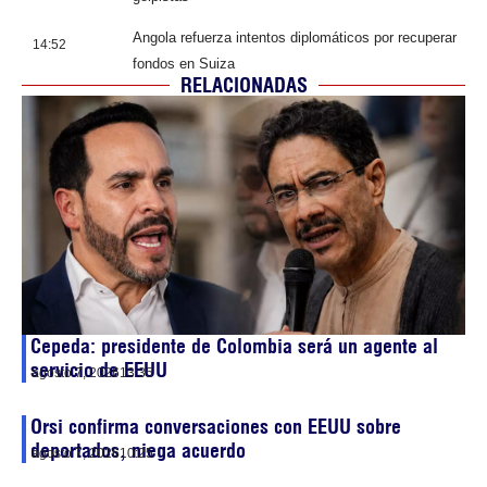
Angola refuerza intentos diplomáticos por recuperar
14:52
fondos en Suiza
RELACIONADAS
Cepeda: presidente de Colombia será un agente al
servicio de EEUU
agosto 7, 2026
13:35
Orsi confirma conversaciones con EEUU sobre
deportados, niega acuerdo
agosto 7, 2026
10:25