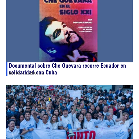
Documental sobre Che Guevara recorre Ecuador en
solidaridad con Cuba
agosto 7, 2026
00:02