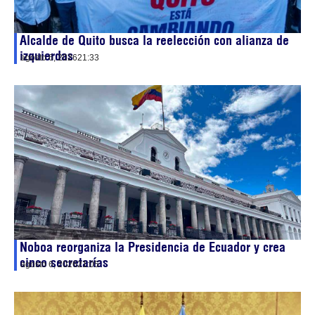
Alcalde de Quito busca la reelección con alianza de
izquierdas
agosto 6, 2026
21:33
Noboa reorganiza la Presidencia de Ecuador y crea
cinco secretarías
agosto 6, 2026
21:05