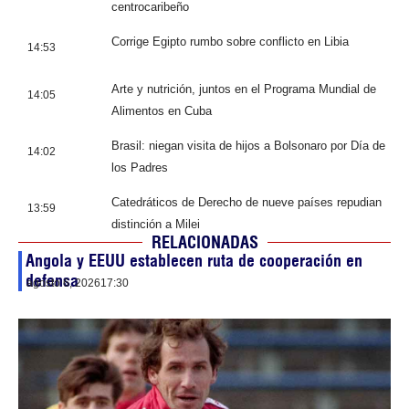
centrocaribeño
Corrige Egipto rumbo sobre conflicto en Libia
14:53
Arte y nutrición, juntos en el Programa Mundial de
14:05
Alimentos en Cuba
Brasil: niegan visita de hijos a Bolsonaro por Día de
14:02
los Padres
Catedráticos de Derecho de nueve países repudian
13:59
distinción a Milei
RELACIONADAS
Angola y EEUU establecen ruta de cooperación en
defensa
agosto 6, 2026
17:30