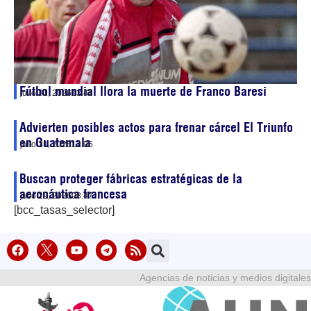
Fútbol mundial llora la muerte de Franco Baresi
julio 31, 2026
13:48
Advierten posibles actos para frenar cárcel El Triunfo
en Guatemala
julio 31, 2026
12:06
Buscan proteger fábricas estratégicas de la
aeronáutica francesa
julio 29, 2026
08:47
[bcc_tasas_selector]
Agencias de noticias y medios digitales