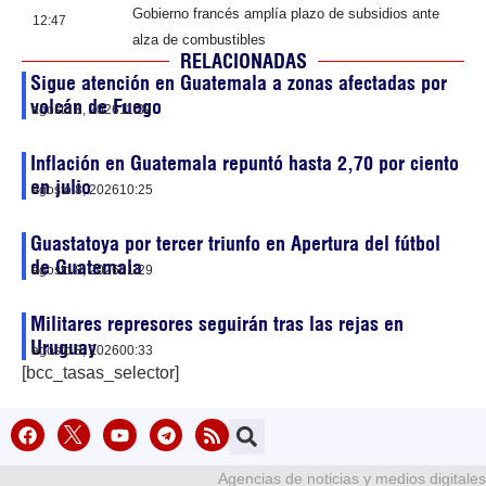
Gobierno francés amplía plazo de subsidios ante
12:47
alza de combustibles
RELACIONADAS
Sigue atención en Guatemala a zonas afectadas por
volcán de Fuego
agosto 8, 2026
11:39
Inflación en Guatemala repuntó hasta 2,70 por ciento
en julio
agosto 8, 2026
10:25
Guastatoya por tercer triunfo en Apertura del fútbol
de Guatemala
agosto 8, 2026
01:29
Militares represores seguirán tras las rejas en
Uruguay
agosto 8, 2026
00:33
[bcc_tasas_selector]
Agencias de noticias y medios digitales