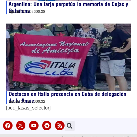
Argentina: Una tarja perpetúa la memoria de Cejas y
Galañena
agosto 10, 2026
00:38
Destacan en Italia presencia en Cuba de delegación
de la Anaic
agosto 10, 2026
00:32
[bcc_tasas_selector]