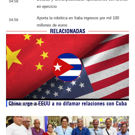
04:58
en ejercicio
Aporta la robótica en Italia ingresos por mil 100
04:56
millones de euros
RELACIONADAS
China urge a EEUU a no difamar relaciones con Cuba
agosto 10, 2026
04:36