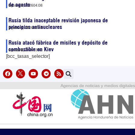
de agosto
agosto 8, 2026
04:08
Rusia tilda inaceptable revisión japonesa de
principios antinucleares
agosto 8, 2026
03:44
Rusia atacó fábrica de misiles y depósito de
combustible en Kiev
agosto 8, 2026
03:43
[bcc_tasas_selector]
Agencias de noticias y medios digitales