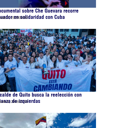
ocumental sobre Che Guevara recorre
uador en solidaridad con Cuba
osto 7, 2026
00:02
calde de Quito busca la reelección con
ianza de izquierdas
osto 6, 2026
21:33