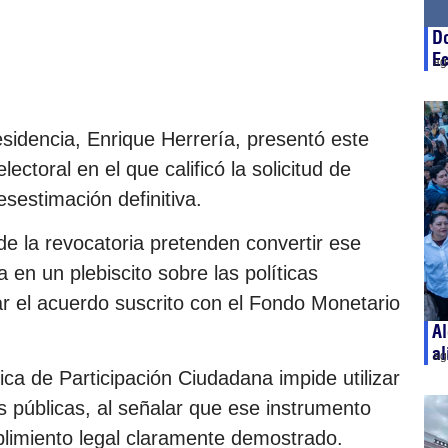
D
Ec
ag
residencia, Enrique Herrería, presentó este
ctoral en el que calificó la solicitud de
desestimación definitiva.
de la revocatoria pretenden convertir ese
en un plebiscito sobre las políticas
ar el acuerdo suscrito con el Fondo Monetario
Al
al
ag
ca de Participación Ciudadana impide utilizar
as públicas, al señalar que ese instrumento
limiento legal claramente demostrado.