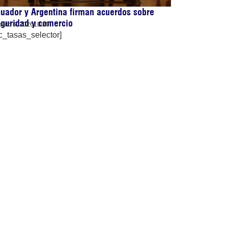
uador y Argentina firman acuerdos sobre
guridad y comercio
osto 6, 2026
18:20
c_tasas_selector]