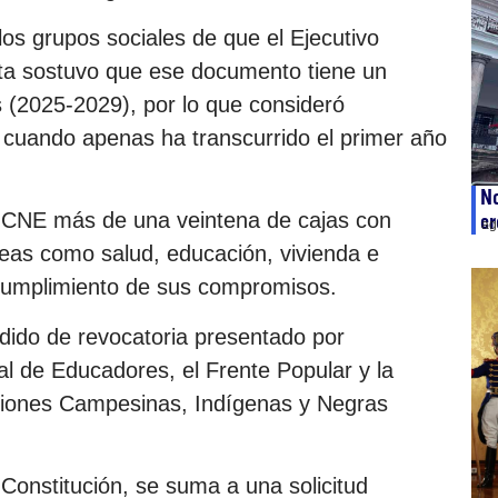
os grupos sociales de que el Ejecutivo
ista sostuvo que ese documento tiene un
s (2025-2029), por lo que consideró
 cuando apenas ha transcurrido el primer año
No
l CNE más de una veintena de cajas con
cr
ag
eas como salud, educación, vivienda e
l cumplimiento de sus compromisos.
edido de revocatoria presentado por
l de Educadores, el Frente Popular y la
ciones Campesinas, Indígenas y Negras
 Constitución, se suma a una solicitud