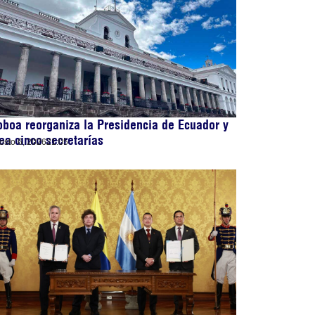
boa reorganiza la Presidencia de Ecuador y
ea cinco secretarías
osto 6, 2026
21:05