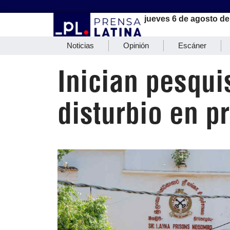
jueves 6 de agosto de
Noticias
Opinión
Escáner
Inician pesqui
disturbio en pr