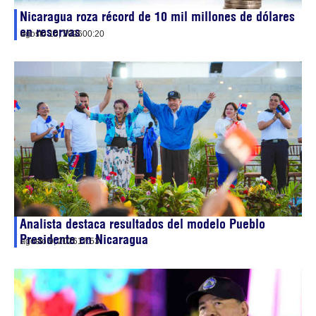
Nicaragua roza récord de 10 mil millones de dólares
en reservas
agosto 10, 2026
00:20
Analista destaca resultados del modelo Pueblo
Presidente en Nicaragua
agosto 9, 2026
17:53