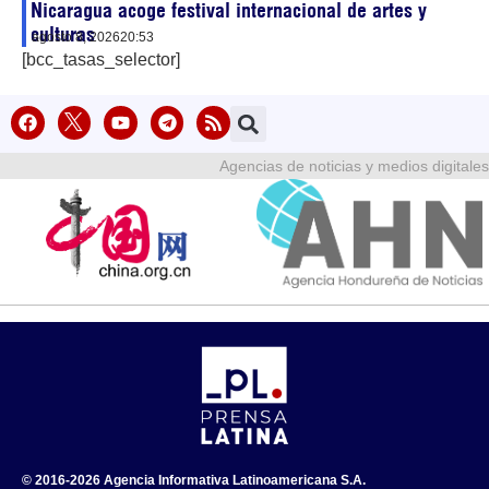
Nicaragua acoge festival internacional de artes y
culturas
agosto 8, 2026
20:53
[bcc_tasas_selector]
Agencias de noticias y medios digitales
© 2016-2026 Agencia Informativa Latinoamericana S.A.