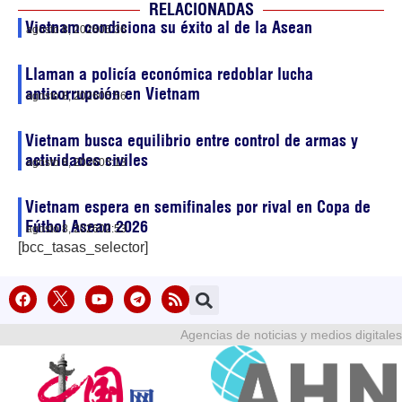
RELACIONADAS
Vietnam condiciona su éxito al de la Asean
agosto 8, 2026
06:36
Llaman a policía económica redoblar lucha
anticorrupción en Vietnam
agosto 8, 2026
05:56
Vietnam busca equilibrio entre control de armas y
actividades civiles
agosto 8, 2026
05:13
Vietnam espera en semifinales por rival en Copa de
Fútbol Asean 2026
agosto 8, 2026
02:53
[bcc_tasas_selector]
Agencias de noticias y medios digitales