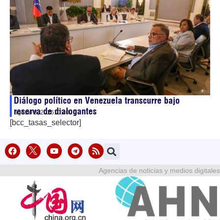
Diálogo político en Venezuela transcurre bajo
reserva de dialogantes
agosto 8, 2026
10:40
[bcc_tasas_selector]
Agencias de noticias y medios digitales