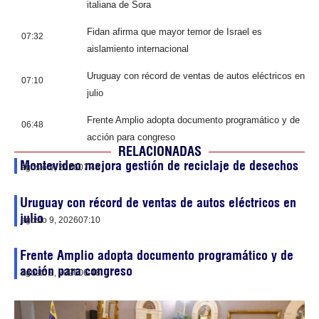
italiana de Sora
Fidan afirma que mayor temor de Israel es
07:32
aislamiento internacional
Uruguay con récord de ventas de autos eléctricos en
07:10
julio
Frente Amplio adopta documento programático y de
06:48
acción para congreso
RELACIONADAS
Montevideo mejora gestión de reciclaje de desechos
agosto 9, 2026
07:42
Uruguay con récord de ventas de autos eléctricos en
julio
agosto 9, 2026
07:10
Frente Amplio adopta documento programático y de
acción para congreso
agosto 9, 2026
06:48