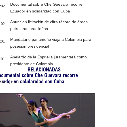
Documental sobre Che Guevara recorre
:02
Ecuador en solidaridad con Cuba
Anuncian licitación de cifra récord de áreas
:02
petroleras brasileñas
Mandatario panameño viaja a Colombia para
:01
posesión presidencial
Abelardo de la Espriella juramentará como
:01
presidente de Colombia
RELACIONADAS
ocumental sobre Che Guevara recorre
uador en solidaridad con Cuba
osto 7, 2026
00:02