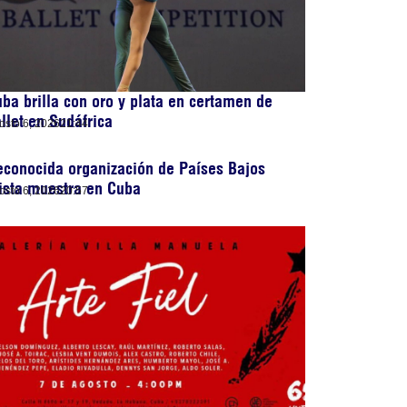
ba brilla con oro y plata en certamen de
llet en Sudáfrica
osto 6, 2026
21:44
conocida organización de Países Bajos
ista muestra en Cuba
osto 6, 2026
20:57