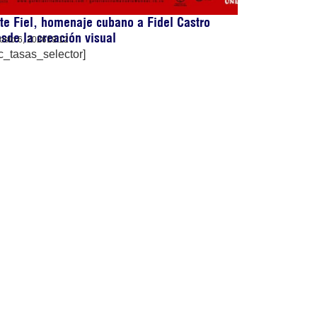
te Fiel, homenaje cubano a Fidel Castro
sde la creación visual
osto 6, 2026
19:12
c_tasas_selector]