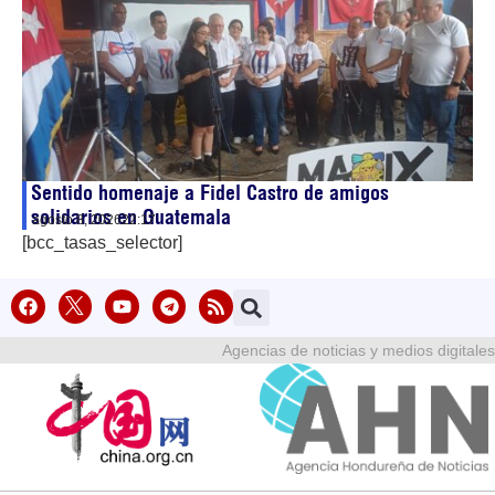
Sentido homenaje a Fidel Castro de amigos
solidarios en Guatemala
agosto 8, 2026
22:17
[bcc_tasas_selector]
Agencias de noticias y medios digitales