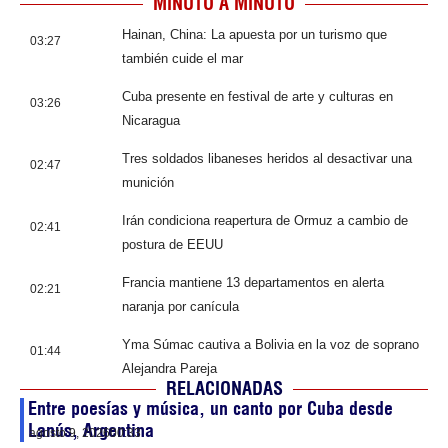
MINUTO A MINUTO
Hainan, China: La apuesta por un turismo que
03:27
también cuide el mar
Cuba presente en festival de arte y culturas en
03:26
Nicaragua
Tres soldados libaneses heridos al desactivar una
02:47
munición
Irán condiciona reapertura de Ormuz a cambio de
02:41
postura de EEUU
Francia mantiene 13 departamentos en alerta
02:21
naranja por canícula
Yma Súmac cautiva a Bolivia en la voz de soprano
01:44
Alejandra Pareja
RELACIONADAS
Entre poesías y música, un canto por Cuba desde
Lanús, Argentina
agosto 9, 2026
00:33