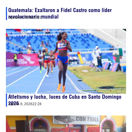
Guatemala: Exaltaron a Fidel Castro como líder
revolucionario mundial
agosto 9, 2026
00:31
Atletismo y lucha, luces de Cuba en Santo Domingo
2026
agosto 8, 2026
22:28