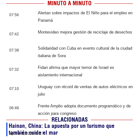
MINUTO A MINUTO
Alertan sobre impactos de El Niño para el empleo en
07:56
Panamá
Montevideo mejora gestión de reciclaje de desechos
07:42
Solidaridad con Cuba en evento cultural de la ciudad
07:38
italiana de Sora
Fidan afirma que mayor temor de Israel es
07:32
aislamiento internacional
Uruguay con récord de ventas de autos eléctricos en
07:10
julio
Frente Amplio adopta documento programático y de
06:48
acción para congreso
RELACIONADAS
Hainan, China: La apuesta por un turismo que
también cuide el mar
agosto 9, 2026
03:27