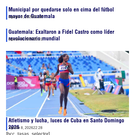
Municipal por quedarse solo en cima del fútbol
mayor de Guatemala
agosto 9, 2026
01:28
Guatemala: Exaltaron a Fidel Castro como líder
revolucionario mundial
agosto 9, 2026
00:31
Atletismo y lucha, luces de Cuba en Santo Domingo
2026
agosto 8, 2026
22:28
[bcc_tasas_selector]