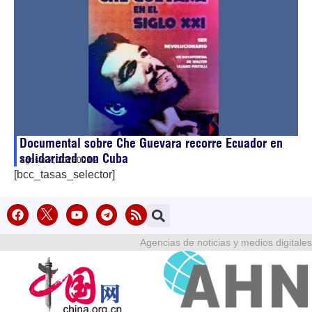
Documental sobre Che Guevara recorre Ecuador en
solidaridad con Cuba
agosto 7, 2026
00:02
[bcc_tasas_selector]
Agencias de noticias y medios digitales