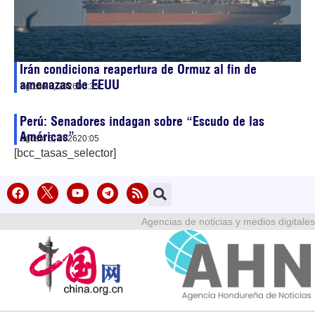
Irán condiciona reapertura de Ormuz al fin de
amenazas de EEUU
agosto 6, 2026
05:35
Perú: Senadores indagan sobre “Escudo de las
Américas”
agosto 5, 2026
20:05
[bcc_tasas_selector]
Agencias de noticias y medios digitales