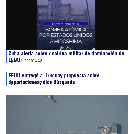
Cuba alerta sobre doctrina militar de dominación de
EEUU
agosto 6, 2026
13:32
EEUU entregó a Uruguay propuesta sobre
deportaciones, dice Búsqueda
agosto 6, 2026
08:27