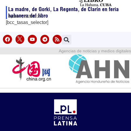
La madre, de Gorki, La Regenta, de Clarín en feria
habanera del libro
agosto 7, 2026
00:25
[bcc_tasas_selector]
Agencias de noticias y medios digitales