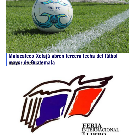
Malacateco-Xelajú abren tercera fecha del fútbol
mayor de Guatemala
agosto 7, 2026
01:02