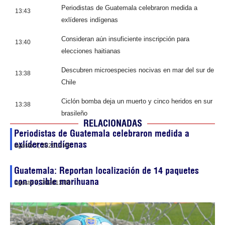
Periodistas de Guatemala celebraron medida a
13:43
exlíderes indígenas
Consideran aún insuficiente inscripción para
13:40
elecciones haitianas
Descubren microespecies nocivas en mar del sur de
13:38
Chile
Ciclón bomba deja un muerto y cinco heridos en sur
13:38
brasileño
RELACIONADAS
Periodistas de Guatemala celebraron medida a
exlíderes indígenas
agosto 7, 2026
13:43
Guatemala: Reportan localización de 14 paquetes
con posible marihuana
agosto 7, 2026
13:00