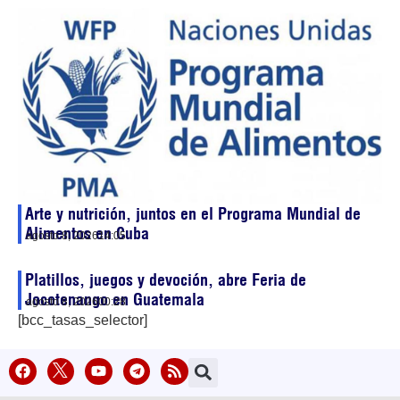
Arte y nutrición, juntos en el Programa Mundial de
Alimentos en Cuba
agosto 8, 2026
14:05
Platillos, juegos y devoción, abre Feria de
Jocotenango en Guatemala
agosto 8, 2026
00:28
[bcc_tasas_selector]