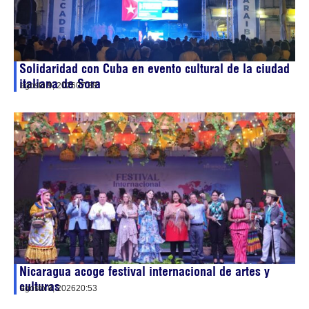
Solidaridad con Cuba en evento cultural de la ciudad
italiana de Sora
agosto 9, 2026
07:38
Nicaragua acoge festival internacional de artes y
culturas
agosto 8, 2026
20:53