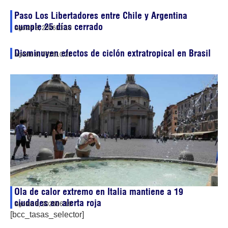
Paso Los Libertadores entre Chile y Argentina
cumple 25 días cerrado
agosto 8, 2026
13:10
Disminuyen efectos de ciclón extratropical en Brasil
agosto 8, 2026
10:21
Ola de calor extremo en Italia mantiene a 19
ciudades en alerta roja
agosto 8, 2026
06:19
[bcc_tasas_selector]