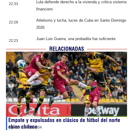
Lula defiende derecho a la vivienda y critica sistema
22:33
financiero
Atletismo y lucha, luces de Cuba en Santo Domingo
22:28
2026
Juan Luis Guerra, una probadita fue suficiente
22:23
RELACIONADAS
Empate y expulsados en clásico de fútbol del norte
chico chileno
agosto 8, 2026
21:04