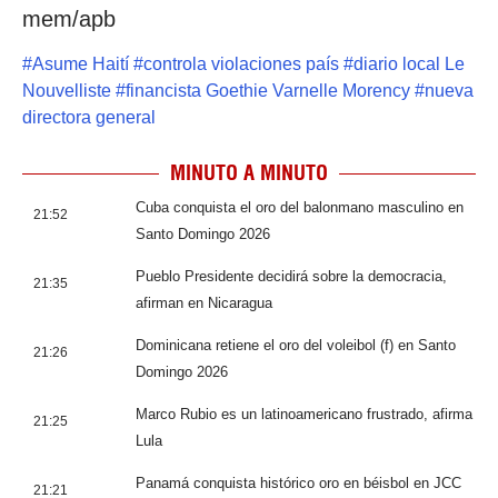
mem/apb
#
Asume Haití
#
controla violaciones país
#
diario local Le
Nouvelliste
#
financista Goethie Varnelle Morency
#
nueva
directora general
MINUTO A MINUTO
Cuba conquista el oro del balonmano masculino en
21:52
Santo Domingo 2026
Pueblo Presidente decidirá sobre la democracia,
21:35
afirman en Nicaragua
Dominicana retiene el oro del voleibol (f) en Santo
21:26
Domingo 2026
Marco Rubio es un latinoamericano frustrado, afirma
21:25
Lula
Panamá conquista histórico oro en béisbol en JCC
21:21