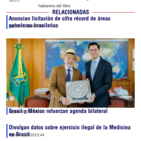
00:25
habanera del libro
RELACIONADAS
Anuncian licitación de cifra récord de áreas
petroleras brasileñas
agosto 7, 2026
00:02
Brasil y México refuerzan agenda bilateral
agosto 6, 2026
19:36
Divulgan datos sobre ejercicio ilegal de la Medicina
en Brasil
agosto 6, 2026
15:44