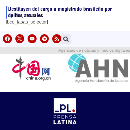
Destituyen del cargo a magistrado brasileño por
delitos sexuales
agosto 6, 2026
14:48
[bcc_tasas_selector]
Agencias de noticias y medios digitales