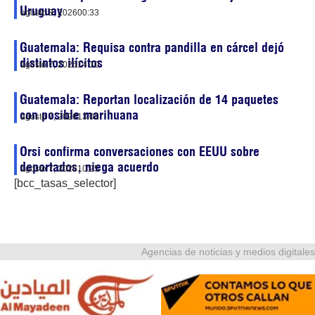
Uruguay
agosto 8, 2026
00:33
Guatemala: Requisa contra pandilla en cárcel dejó
distintos ilícitos
agosto 7, 2026
14:10
Guatemala: Reportan localización de 14 paquetes
con posible marihuana
agosto 7, 2026
13:00
Orsi confirma conversaciones con EEUU sobre
deportados, niega acuerdo
agosto 7, 2026
10:25
[bcc_tasas_selector]
Agencias de noticias y medios digitales