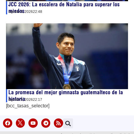
JCC 2026: La escalera de Natalia para superar los
miedos
agosto 5, 2026
22:48
La promesa del mejor gimnasta guatemalteco de la
historia
agosto 5, 2026
22:17
[bcc_tasas_selector]