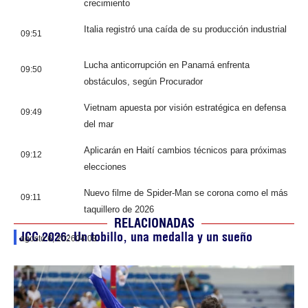
crecimiento
Italia registró una caída de su producción industrial
09:51
Lucha anticorrupción en Panamá enfrenta
09:50
obstáculos, según Procurador
Vietnam apuesta por visión estratégica en defensa
09:49
del mar
Aplicarán en Haití cambios técnicos para próximas
09:12
elecciones
Nuevo filme de Spider-Man se corona como el más
09:11
taquillero de 2026
RELACIONADAS
JCC 2026: Un tobillo, una medalla y un sueño
agosto 6, 2026
04:08