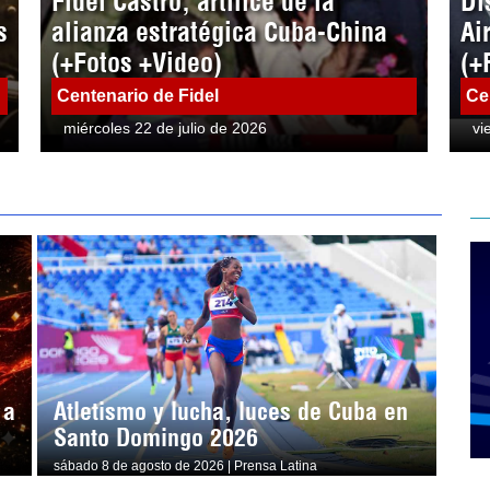
Fidel Castro, artífice de la
Di
s
alianza estratégica Cuba-China
Ai
(+Fotos +Video)
(+
Centenario de Fidel
Ce
miércoles 22 de julio de 2026
vi
 a
Atletismo y lucha, luces de Cuba en
Santo Domingo 2026
sábado 8 de agosto de 2026 | Prensa Latina