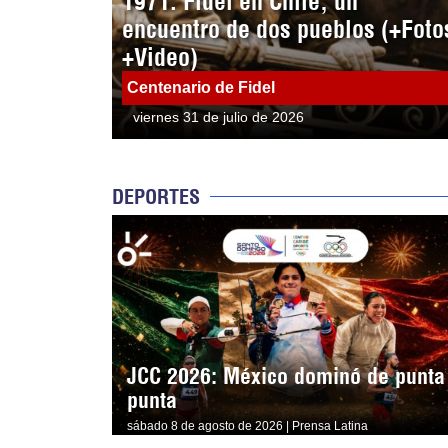
1971: Fidel en Chile, un
encuentro de dos pueblos (+Foto
+Video)
Centenario de Fidel
viernes 31 de julio de 2026
DEPORTES
JCC 2026: México dominó de punta
punta
sábado 8 de agosto de 2026 | Prensa Latina