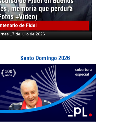
scurso de Fidel en Buenos
res, memoria que perdura
Fotos +Video)
ntenario de Fidel
ernes 17 de julio de 2026
Santo Domingo 2026