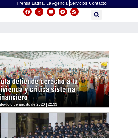
Prensa Latina, La Agencia
Servicios
Contacto
Lula defiende derecho a la
vivienda y critica sistema
financiero
ábado 8 de agosto de 2026 | 22:33