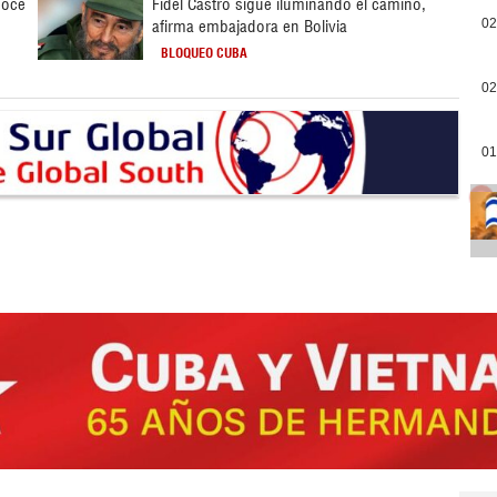
noce
Fidel Castro sigue iluminando el camino,
afirma embajadora en Bolivia
02
BLOQUEO CUBA
02
01