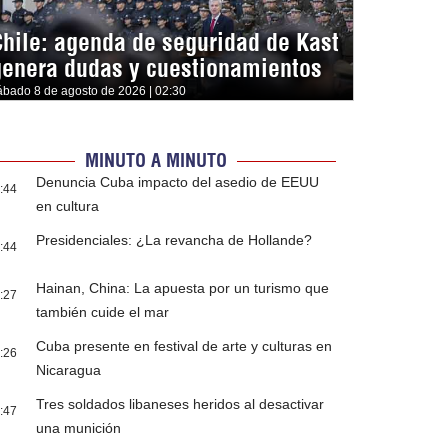
Chile: agenda de seguridad de Kast
genera dudas y cuestionamientos
ábado 8 de agosto de 2026 | 02:30
MINUTO A MINUTO
Denuncia Cuba impacto del asedio de EEUU
:44
en cultura
Presidenciales: ¿La revancha de Hollande?
:44
Hainan, China: La apuesta por un turismo que
:27
también cuide el mar
Cuba presente en festival de arte y culturas en
:26
Nicaragua
Tres soldados libaneses heridos al desactivar
:47
una munición