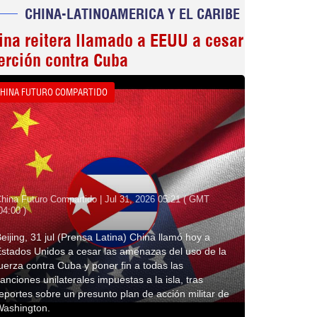
CHINA-LATINOAMERICA Y EL CARIBE
ina reitera llamado a EEUU a cesar
erción contra Cuba
HINA FUTURO COMPARTIDO
hina Futuro Compartido | Jul 31, 2026 05:21 ( GMT
04:00 )
eijing, 31 jul (Prensa Latina) China llamó hoy a
stados Unidos a cesar las amenazas del uso de la
uerza contra Cuba y poner fin a todas las
anciones unilaterales impuestas a la isla, tras
eportes sobre un presunto plan de acción militar de
Washington.