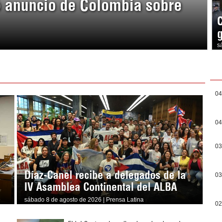
ó anuncio de Colombia sobre
s
04
04
03
Díaz-Canel recibe a delegados de la
03
IV Asamblea Continental del ALBA
sábado 8 de agosto de 2026 | Prensa Latina
02