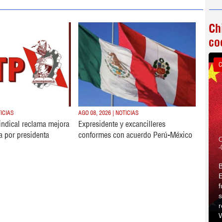
Ch
co
C
TICIAS
AGO 08, 2026 | NOTICIAS
sindical reclama mejora
Expresidente y excancilleres
da por presidenta
conformes con acuerdo Perú-México
C
-
B
E
f
s
r