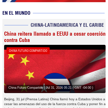
EN EL MUNDO
CHINA-LATINOAMERICA Y EL CARIBE
China reitera llamado a EEUU a cesar coerción
contra Cuba
CHINA FUTURO COMPARTIDO
China Futuro Compartido | Jul 31, 2026 05:21 ( GMT -04:00 )
Beijing, 31 jul (Prensa Latina) China llamó hoy a Estados Unidos a
cesar las amenazas del uso de la fuerza contra Cuba y poner fin a