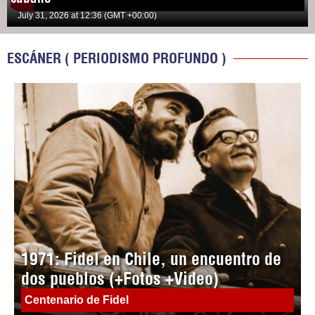
July 31, 2026 at 12:36 (GMT +00:00)
ESCÁNER ( PERIODISMO PROFUNDO )
1971: Fidel en Chile, un encuentro de
dos pueblos (+Fotos +Video)
Centenario de Fidel