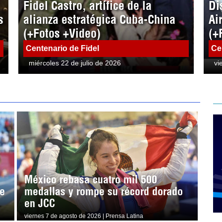
Fidel Castro, artífice de la
Di
s
alianza estratégica Cuba-China
Ai
(+Fotos +Video)
(+
Centenario de Fidel
Ce
miércoles 22 de julio de 2026
vi
México rebasa cuatro mil 500
e
medallas y rompe su récord dorado
en JCC
viernes 7 de agosto de 2026 | Prensa Latina