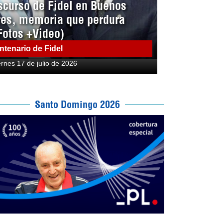
scurso de Fidel en Buenos
res, memoria que perdura
Fotos +Video)
ntenario de Fidel
ernes 17 de julio de 2026
Santo Domingo 2026