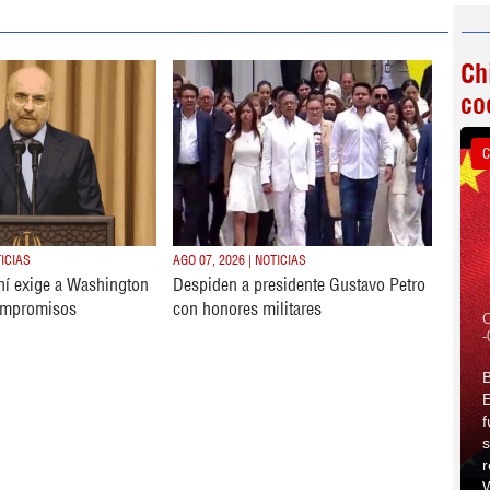
Ch
co
C
TICIAS
AGO 07, 2026 | NOTICIAS
ní exige a Washington
Despiden a presidente Gustavo Petro
ompromisos
con honores militares
C
-
B
E
f
s
r