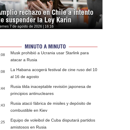
Amplio rechazo en Chile a intento
de suspender la Ley Karin
iernes 7 de agosto de 2026 | 16:16
MINUTO A MINUTO
Musk prohibió a Ucrania usar Starlink para
:08
atacar a Rusia
La Habana acogerá festival de cine ruso del 10
:08
al 16 de agosto
Rusia tilda inaceptable revisión japonesa de
:44
principios antinucleares
Rusia atacó fábrica de misiles y depósito de
:43
combustible en Kiev
Equipo de voleibol de Cuba disputará partidos
:25
amistosos en Rusia