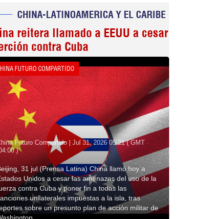
CHINA-LATINOAMERICA Y EL CARIBE
ina reitera llamado a EEUU a cesar
erción contra Cuba
HINA FUTURO COMPARTIDO
hina Futuro Compartido | Jul 31, 2026 05:21 ( GMT
04:00 )
eijing, 31 jul (Prensa Latina) China llamó hoy a
stados Unidos a cesar las amenazas del uso de la
uerza contra Cuba y poner fin a todas las
anciones unilaterales impuestas a la isla, tras
eportes sobre un presunto plan de acción militar de
Washington.