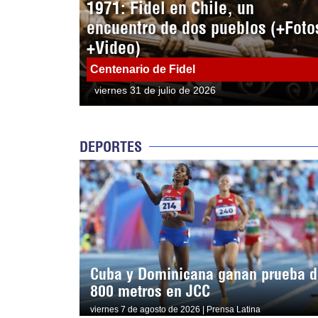
1971: Fidel en Chile, un
encuentro de dos pueblos (+Foto
+Video)
Centenario de Fidel
viernes 31 de julio de 2026
DEPORTES
Cuba y Dominicana ganan prueba d
800 metros en JCC
viernes 7 de agosto de 2026 | Prensa Latina