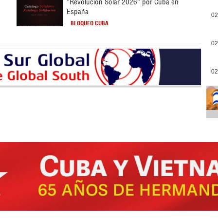
“Revolución Solar 2026” por Cuba en
España
02
BLOQUEO CUBA
02
02