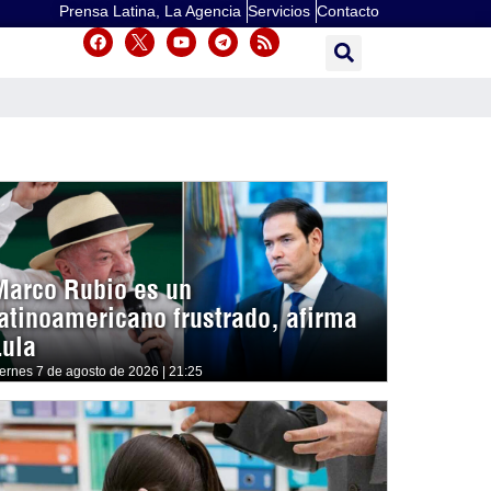
Prensa Latina, La Agencia
Servicios
Contacto
Marco Rubio es un
latinoamericano frustrado, afirma
Lula
iernes 7 de agosto de 2026 | 21:25