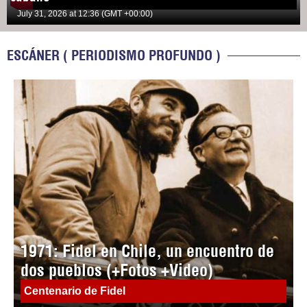
July 31, 2026 at 12:36 (GMT +00:00)
ESCÁNER ( PERIODISMO PROFUNDO )
1971: Fidel en Chile, un encuentro de
dos pueblos (+Fotos +Video)
Centenario de Fidel