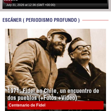
July 31, 2026 at 12:36 (GMT +00:00)
ESCÁNER ( PERIODISMO PROFUNDO )
1971: Fidel en Chile, un encuentro de
dos pueblos (+Fotos +Video)
Centenario de Fidel