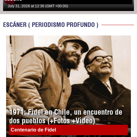
July 31, 2026 at 12:36 (GMT +00:00)
ESCÁNER ( PERIODISMO PROFUNDO )
1971: Fidel en Chile, un encuentro de
dos pueblos (+Fotos +Video)
Centenario de Fidel