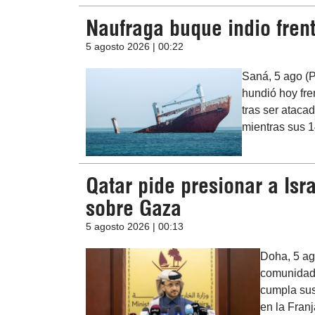
Naufraga buque indio fren
5 agosto 2026 | 00:22
Saná, 5 ago (P
hundió hoy fre
tras ser ataca
mientras sus 1
Qatar pide presionar a Is
sobre Gaza
5 agosto 2026 | 00:13
Doha, 5 ag
comunidad 
cumpla sus
en la Fran