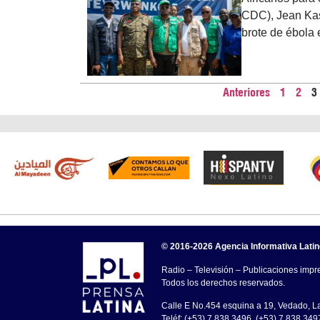
CDC), Jean Kase
brote de ébola
Anteriores
1
2
3
© 2016-2026 Agencia Informativa Lati
Radio – Televisión – Publicaciones impre
Todos los derechos reservados.
Calle E No.454 esquina a 19, Vedado, 
Teléf: (+53) 7 838 3496, (+53) 7 838 349