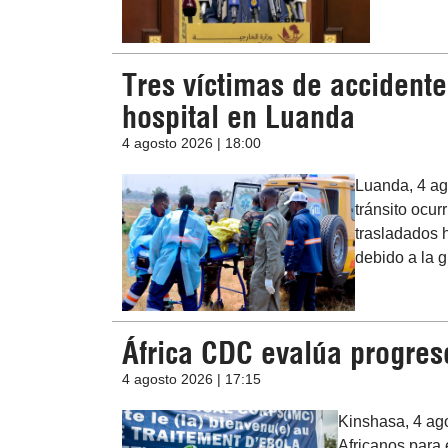
Tres víctimas de accident
hospital en Luanda
4 agosto 2026 | 18:00
Luanda, 4 ago
tránsito ocur
trasladados 
debido a la 
África CDC evalúa progres
4 agosto 2026 | 17:15
Kinshasa, 4 ago
Africanos para 