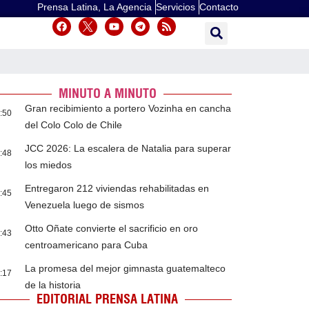
Prensa Latina, La Agencia
Servicios
Contacto
MINUTO A MINUTO
Gran recibimiento a portero Vozinha en cancha
:50
del Colo Colo de Chile
JCC 2026: La escalera de Natalia para superar
:48
los miedos
Entregaron 212 viviendas rehabilitadas en
:45
Venezuela luego de sismos
Otto Oñate convierte el sacrificio en oro
:43
centroamericano para Cuba
La promesa del mejor gimnasta guatemalteco
:17
de la historia
EDITORIAL PRENSA LATINA