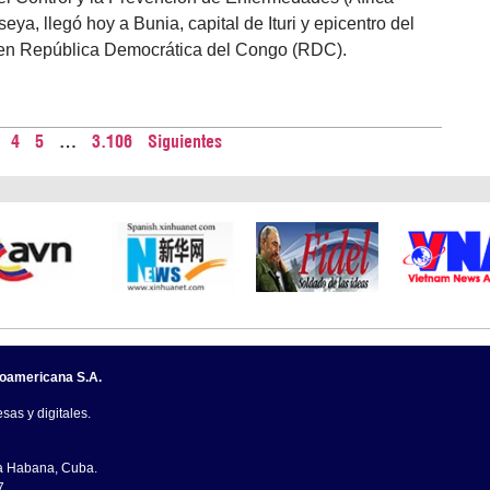
ya, llegó hoy a Bunia, capital de Ituri y epicentro del
 en República Democrática del Congo (RDC).
4
5
…
3.106
Siguientes
noamericana S.A.
sas y digitales.
La Habana, Cuba.
7