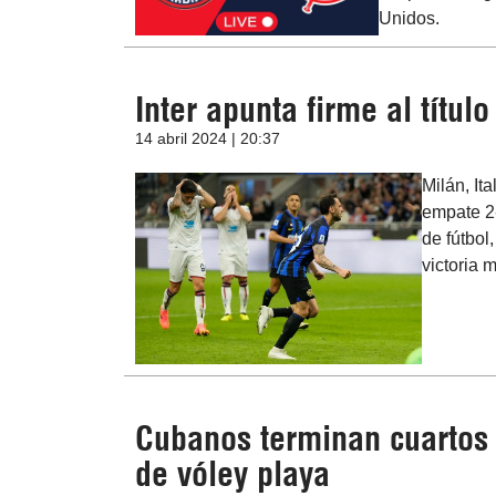
Unidos.
Inter apunta firme al título
14 abril 2024 | 20:37
Milán, It
empate 2-
de fútbol
victoria 
Cubanos terminan cuartos
de vóley playa