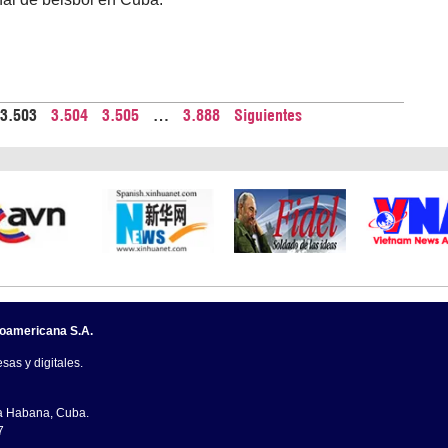
3.503
3.504
3.505
…
3.888
Siguientes
noamericana S.A.
sas y digitales.
La Habana, Cuba.
7