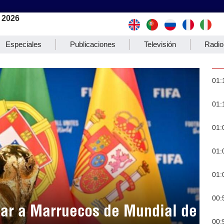
 2026
Especiales
Publicaciones
Televisión
Radio
01:
01:
01:
01:
01:
00:
tar a Marruecos de Mundial de
00: