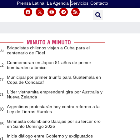
Prensa Latina, La Agencia
Servicios
Contacto
MINUTO A MINUTO
Brigadistas chilenos viajan a Cuba para el
16
centenario de Fidel
Conmemoran en Japón 81 años de primer
12
bombardeo atómico
Municipal por primer triunfo para Guatemala en
07
Copa de Concacaf
Líder vietnamita emprenderá gira por Australia y
01
Nueva Zelanda
Argentinos protestarán hoy contra reforma a la
00
Ley de Tierras Rurales
Gimnasta colombiano Barajas por su tercer oro
55
en Santo Domingo 2026
Inicia diálogo entre Gobierno y exdiputados
51