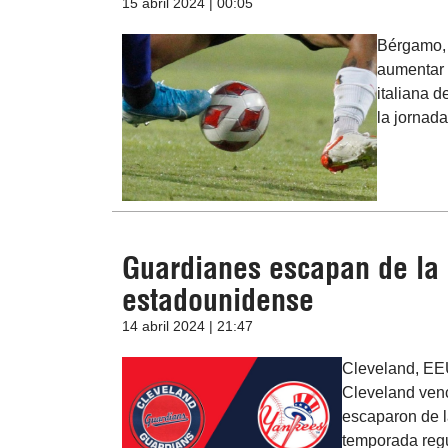
15 abril 2024 | 00:05
Bérgamo, I
aumentar 
italiana d
la jornada
Guardianes escapan de la 
estadounidense
14 abril 2024 | 21:47
Cleveland, EE
Cleveland venc
escaparon de la
temporada regu