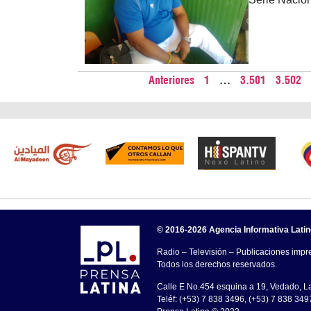
Anteriores
1
…
3.501
3.502
© 2016-2026 Agencia Informativa Lati
Radio – Televisión – Publicaciones impre
Todos los derechos reservados.
Calle E No.454 esquina a 19, Vedado, 
Teléf: (+53) 7 838 3496, (+53) 7 838 349