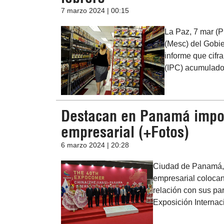
7 marzo 2024 | 00:15
La Paz, 7 mar (
(Mesc) del Gobie
informe que cifra
(IPC) acumulado 
Destacan en Panamá impor
empresarial (+Fotos)
6 marzo 2024 | 20:28
Ciudad de Panamá, 6
empresarial colocan
relación con sus pa
Exposición Interna