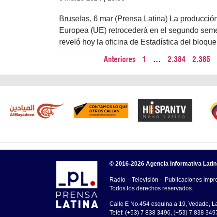
Bruselas, 6 mar (Prensa Latina) La producció
Europea (UE) retrocederá en el segundo semes
reveló hoy la oficina de Estadística del bloque
Anteriores
1
…
2.384
2.385
© 2016-2026 Agencia Informativa Lati
Radio – Televisión – Publicaciones impre
Todos los derechos reservados.
Calle E No.454 esquina a 19, Vedado, 
Teléf: (+53) 7 838 3496, (+53) 7 838 349