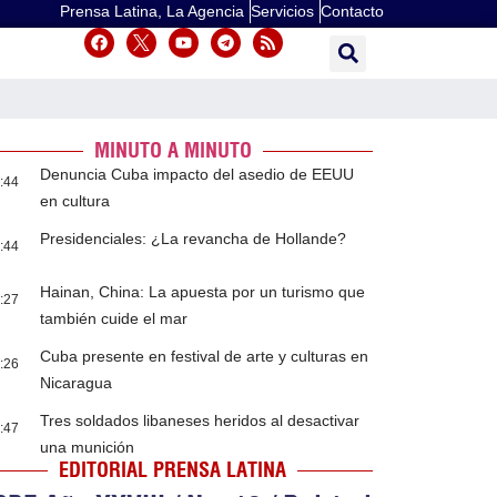
Prensa Latina, La Agencia
Servicios
Contacto
MINUTO A MINUTO
Denuncia Cuba impacto del asedio de EEUU
:44
en cultura
Presidenciales: ¿La revancha de Hollande?
:44
Hainan, China: La apuesta por un turismo que
:27
también cuide el mar
Cuba presente en festival de arte y culturas en
:26
Nicaragua
Tres soldados libaneses heridos al desactivar
:47
una munición
EDITORIAL PRENSA LATINA