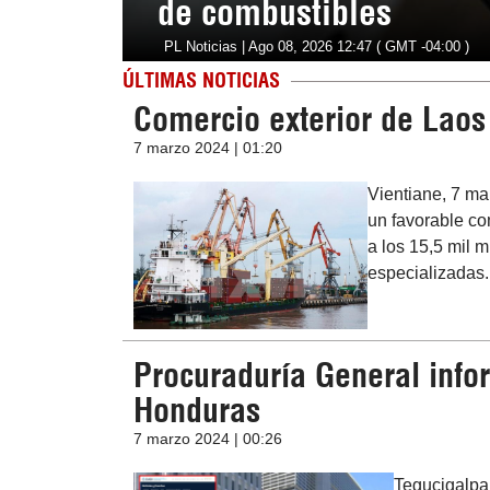
de combustibles
PL Noticias | Ago 08, 2026 12:47 ( GMT -04:00 )
ÚLTIMAS NOTICIAS
Comercio exterior de Laos
7 marzo 2024 | 01:20
Vientiane, 7 ma
un favorable co
a los 15,5 mil 
especializadas.
Procuraduría General infor
Honduras
7 marzo 2024 | 00:26
Tegucigalpa