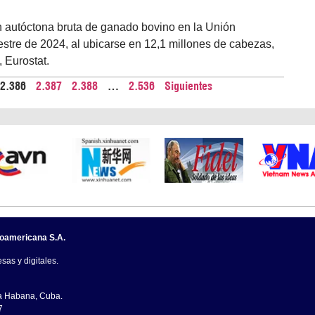
n autóctona bruta de ganado bovino en la Unión
tre de 2024, al ubicarse en 12,1 millones de cabezas,
, Eurostat.
2.386
2.387
2.388
…
2.536
Siguientes
noamericana S.A.
sas y digitales.
La Habana, Cuba.
7