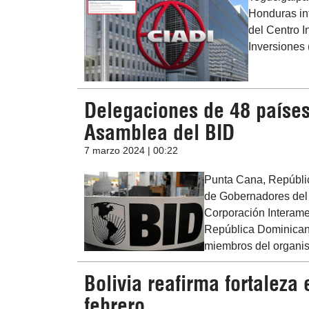
Honduras inf
del Centro I
Inversiones 
Delegaciones de 48 países
Asamblea del BID
7 marzo 2024 | 00:22
Punta Cana, Repúbli
de Gobernadores del 
Corporación Interame
República Dominicana
miembros del organism
Bolivia reafirma fortaleza
febrero