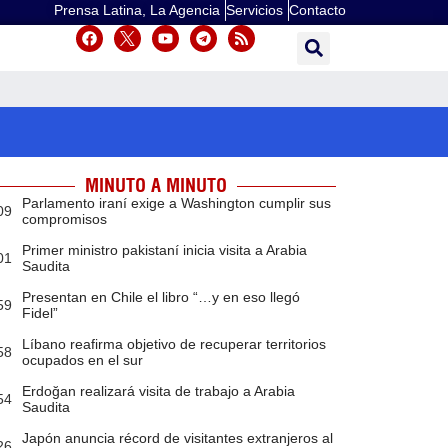
Prensa Latina, La Agencia
Servicios
Contacto
MINUTO A MINUTO
Parlamento iraní exige a Washington cumplir sus
09
compromisos
Primer ministro pakistaní inicia visita a Arabia
01
Saudita
Presentan en Chile el libro “…y en eso llegó
59
Fidel”
Líbano reafirma objetivo de recuperar territorios
58
ocupados en el sur
Erdoğan realizará visita de trabajo a Arabia
54
Saudita
Japón anuncia récord de visitantes extranjeros al
26