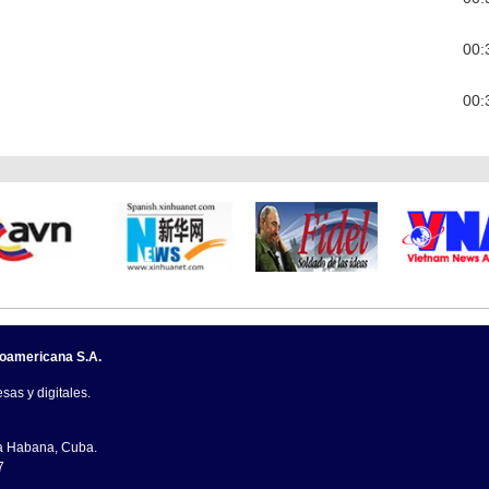
00:
00:
noamericana S.A.
sas y digitales.
La Habana, Cuba.
7