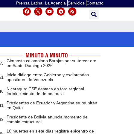
Prensa Latina, La Agencia
Servicios
Contacto
MINUTO A MINUTO
Gimnasta colombiano Barajas por su tercer oro
55
en Santo Domingo 2026
Inicia diálogo entre Gobierno y exdiputados
51
opositores de Venezuela
Nicaragua: CSE destaca en foro regional
46
fortalecimiento de democracia
Presidentes de Ecuador y Argentina se reunirán
41
en Quito
Presidente de Bolivia anuncia momento de
39
cambio estructural
10 muertes en siete días registra epicentro de
38