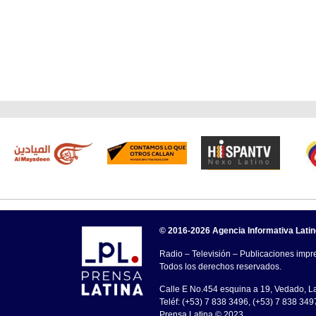
© 2016-2026 Agencia Informativa Lati
Radio – Televisión – Publicaciones impre
Todos los derechos reservados.
Calle E No.454 esquina a 19, Vedado, 
Teléf: (+53) 7 838 3496, (+53) 7 838 349
Prensa Latina © 2023 .