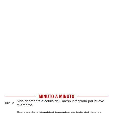
MINUTO A MINUTO
Siria desmantela célula del Daesh integrada por nueve
00:13
miembros
Exploración e identidad femenina en feria del libro en