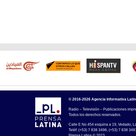
© 2016-2026 Agencia Informativa Lati
Radio – Televisión – Publicaciones impre
Todos los derechos reservados.
Calle E No.454 esquina a 19, Vedado, 
Teléf: (+53) 7 838 3496, (+53) 7 838 349
Prensa Latina © 2023 .