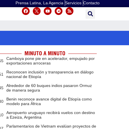
Prensa Latina, La Agencia
Servicios
Contacto
MINUTO A MINUTO
Camboya pone pie en acelerador, empujado por
55
exportaciones arroceras
Reconocen inclusión y transparencia en diálogo
51
nacional de Etiopía
Alrededor de 60 buques indios pasaron Ormuz
45
de manera segura
Benin reconoce avance digital de Etiopía como
40
modelo para África
Aeropuerto uruguayo recibirá vuelos con destino
10
a Ezeiza, Argentina
Parlamentarios de Vietnam evalúan proyectos de
07