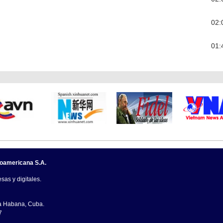
02:
01:
noamericana S.A.
sas y digitales.
La Habana, Cuba.
7