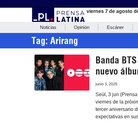
viernes 7 de agosto d
Noticias
Opinión
Escáner
Tag: Arirang
Banda BTS 
nuevo álb
junio 3, 2026
Seúl, 3 jun (Prens
viernes de la pró
tercer aniversario 
expectativas en su