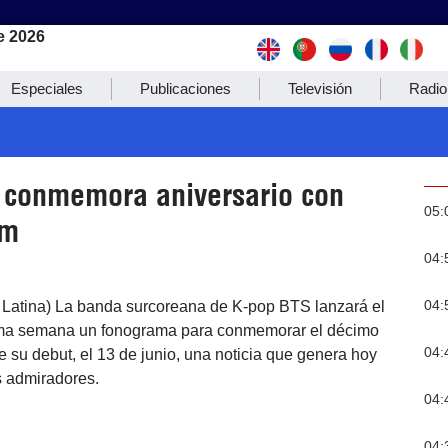
e 2026
Especiales
Publicaciones
Televisión
Radio
conmemora aniversario con
05:
um
04:
04:
a Latina) La banda surcoreana de K-pop BTS lanzará el
xima semana un fonograma para conmemorar el décimo
04:
de su debut, el 13 de junio, una noticia que genera hoy
s admiradores.
04:
04: