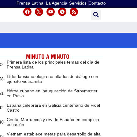
Prensa Latina, La Agencia
Servicios
Contacto
MINUTO A MINUTO
Primera lista de los principales temas del día de
02
Prensa Latina
Líder laosiano elogia resultados de diálogo con
58
ejército vietnamita
Héroe cubano en inauguración de Stroymaster
51
en Rusia
España celebrará en Galicia centenario de Fidel
42
Castro
Ceuta, Marruecos y rey de España en compleja
40
ecuación
Vietnam establece metas para desarrollo de alta
33