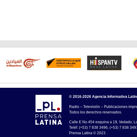
© 2016-2026 Agencia Informativa Lati
Radio – Televisión – Publicaciones impre
Todos los derechos reservados.
Calle E No.454 esquina a 19, Vedado, 
Teléf: (+53) 7 838 3496, (+53) 7 838 349
Prensa Latina © 2023 .