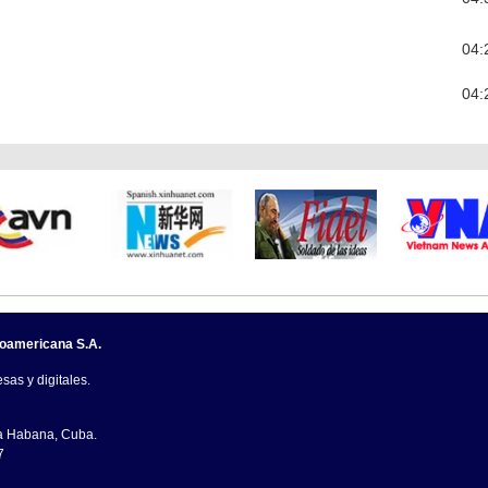
04:
04:
noamericana S.A.
sas y digitales.
La Habana, Cuba.
7