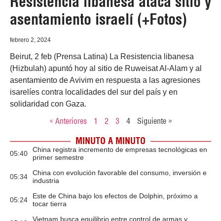
Resistencia libanesa ataca sitio y
asentamiento israelí (+Fotos)
febrero 2, 2024
Beirut, 2 feb (Prensa Latina) La Resistencia libanesa
(Hizbulah) apuntó hoy al sitio de Ruweisat Al-Alam y al
asentamiento de Avivim en respuesta a las agresiones
isarelíes contra localidades del sur del país y en
solidaridad con Gaza.
« Anteriores
1
2
3
4
Siguiente »
MINUTO A MINUTO
China registra incremento de empresas tecnológicas en
05:40
primer semestre
China con evolución favorable del consumo, inversión e
05:34
industria
Este de China bajo los efectos de Dolphin, próximo a
05:24
tocar tierra
Vietnam busca equilibrio entre control de armas y