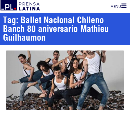
MENU
Tag: Ballet Nacional Chileno
Banch 80 aniversario Mathieu
Guilhaumon