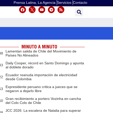
Prensa Latina, La Agencia
Servicios
Contacto
MINUTO A MINUTO
Lamentan salida de Chile del Movimiento de
48
Países No Alineados
Daily Cooper, récord en Santo Domingo y apunta
43
al doblete dorado
Ecuador reanuda importación de electricidad
22
desde Colombia
Expresidente peruano critica a jueces que se
53
negaron a dejarlo libre
Gran recibimiento a portero Vozinha en cancha
50
del Colo Colo de Chile
JCC 2026: La escalera de Natalia para superar
48