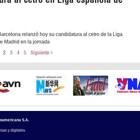
arcelona relanzó hoy su candidatura al cetro de la Liga
 de Madrid en la jornada
2
3
4
5
Siguiente »
noamericana S.A.
sas y digitales.