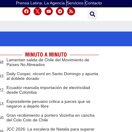
Prensa Latina, La Agencia
Servicios
Contacto
MINUTO A MINUTO
Lamentan salida de Chile del Movimiento de
48
Países No Alineados
Daily Cooper, récord en Santo Domingo y apunta
43
al doblete dorado
Ecuador reanuda importación de electricidad
22
desde Colombia
Expresidente peruano critica a jueces que se
53
negaron a dejarlo libre
Gran recibimiento a portero Vozinha en cancha
50
del Colo Colo de Chile
JCC 2026: La escalera de Natalia para superar
48